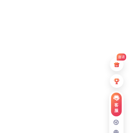
邀请
客
服