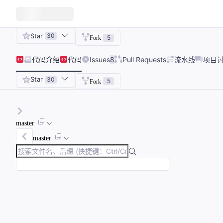
Star
30
5
Fork
代码
介绍
代码
Issues
8
Pull Requests
流水线
项目
Star
30
5
Fork
master
master