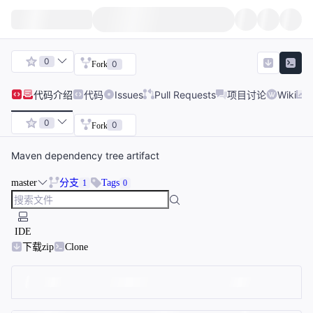
0
0
Fork
代码
介绍
代码
Issues
Pull Requests
项目讨论
Wiki
0
0
Fork
Maven dependency tree artifact
master
分支
Tags
1
0
IDE
下载zip
Clone