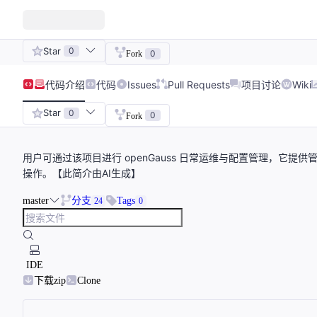
Star
0
0
Fork
代码
介绍
代码
Issues
Pull Requests
项目讨论
Wiki
Star
0
0
Fork
用户可通过该项目进行 openGauss 日常运维与配置管理，它提供管理
操作。【此简介由AI生成】
master
分支
Tags
24
0
IDE
下载zip
Clone