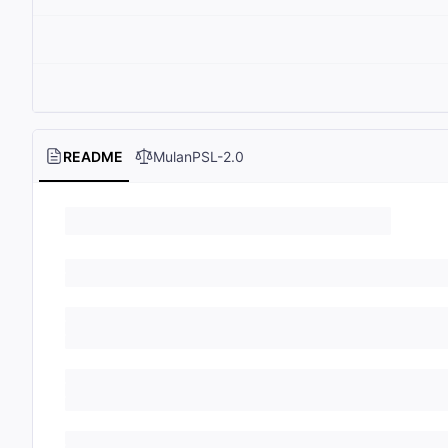
README
MulanPSL-2.0