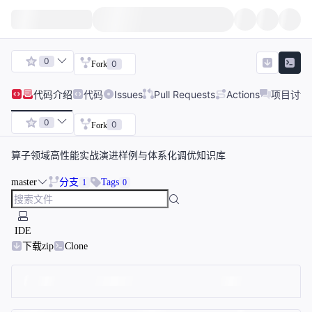
0
0
Fork
代码
介绍
代码
Issues
Pull Requests
Actions
项目讨论
0
0
Fork
算子领域高性能实战演进样例与体系化调优知识库
master
分支
Tags
1
0
IDE
下载zip
Clone