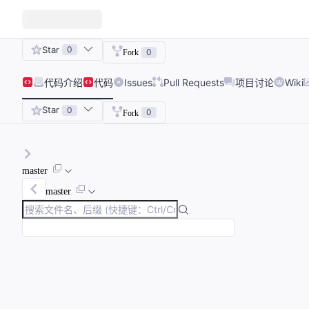
Star
0
0
Fork
代码
介绍
代码
Issues
Pull Requests
项目讨论
Wiki
Star
0
0
Fork
master
master