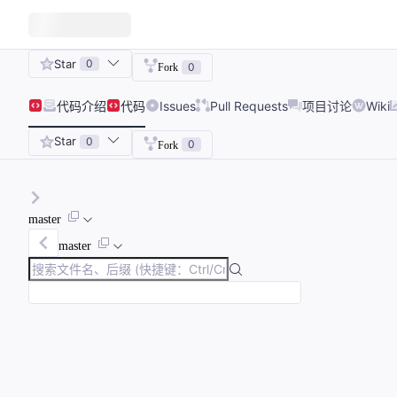
Star
0
0
Fork
代码
介绍
代码
Issues
Pull Requests
项目讨论
Wiki
Star
0
0
Fork
master
master