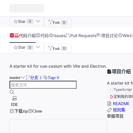
Star
0
0
Fork
代码
介绍
代码
Issues
Pull Requests
项目讨论
Wiki
Star
0
0
Fork
A starter kit for vue-cesium with Vite and Electron.
项目介绍
master
分支
Tags
1
0
A starter kit
TypeScript
定制我的领
README
IDE
规则集
下载zip
Clone
举报项目