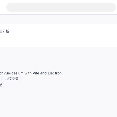
分析
 for vue-cesium with Vite and Electron.
8
提交数
域