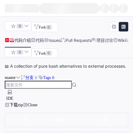
0
0
Fork
代码
介绍
代码
Issues
Pull Requests
项目讨论
Wiki
0
0
Fork
📖 A collection of pure bash alternatives to external processes.
master
分支
Tags
1
0
IDE
下载zip
Clone