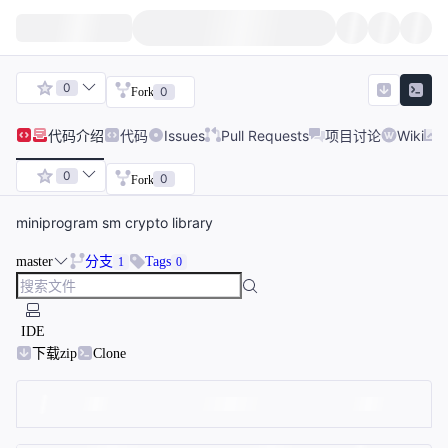
0
0
Fork
代码
介绍
代码
Issues
Pull Requests
项目讨论
Wiki
0
0
Fork
miniprogram sm crypto library
master
分支
Tags
1
0
IDE
下载zip
Clone