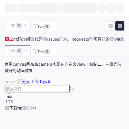
0
0
Fork
代码
介绍
代码
Issues
Pull Requests
项目讨论
Wiki
0
0
Fork
使用canvas画布和camera实现在自定义view上绘制二、三维光波
散开的动画效果
main
分支
Tags
1
0
IDE
下载zip
Clone