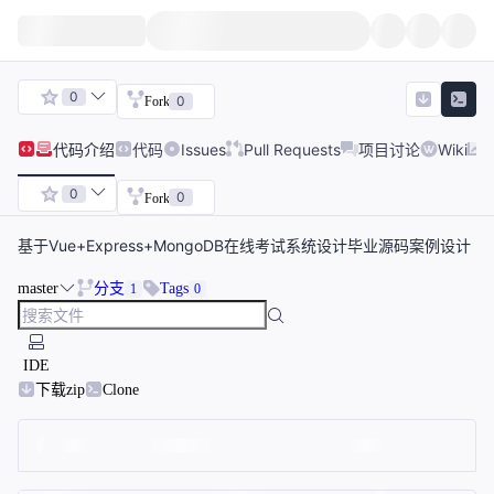
0
0
Fork
代码
介绍
代码
Issues
Pull Requests
项目讨论
Wiki
0
0
Fork
基于Vue+Express+MongoDB在线考试系统设计毕业源码案例设计
master
分支
Tags
1
0
IDE
下载zip
Clone