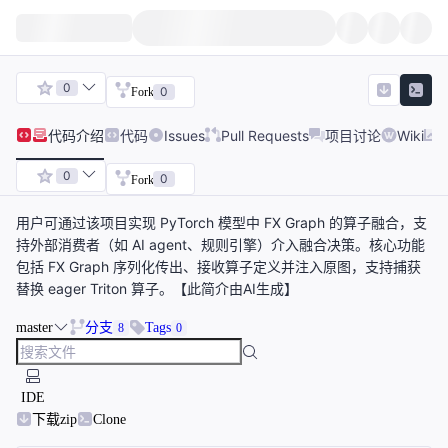
0
0
Fork
代码
介绍
代码
Issues
Pull Requests
项目讨论
Wiki
0
0
Fork
用户可通过该项目实现 PyTorch 模型中 FX Graph 的算子融合，支
持外部消费者（如 AI agent、规则引擎）介入融合决策。核心功能
包括 FX Graph 序列化传出、接收算子定义并注入原图，支持捕获
替换 eager Triton 算子。【此简介由AI生成】
master
分支
Tags
8
0
IDE
下载zip
Clone