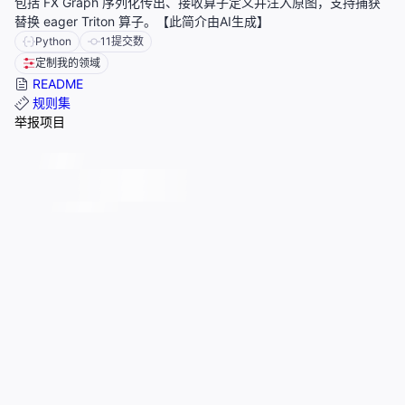
包括 FX Graph 序列化传出、接收算子定义并注入原图，支持捕获
替换 eager Triton 算子。【此简介由AI生成】
Python
11
提交数
定制我的领域
README
规则集
举报项目