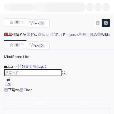
0
0
Fork
代码
介绍
代码
Issues
Pull Requests
项目讨论
Wiki
0
0
Fork
MindSpore Lite
master
分支
Tags
1
0
IDE
下载zip
Clone