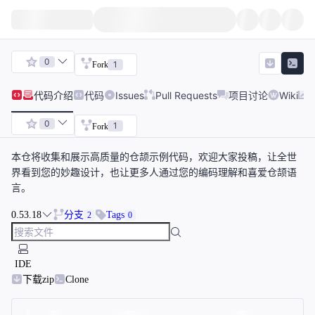
0
1
Fork
代码
介绍
代码
Issues
Pull Requests
项目讨论
Wiki
0
1
Fork
本仓将收集和展示高质量的仓颉示例代码，欢迎大家投稿，让全世
界看到您的妙趣设计，也让更多人通过您的编码理解和喜爱仓颉语
言。
0.53.18
分支
Tags
2
0
IDE
下载zip
Clone