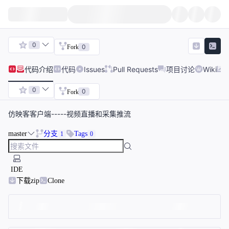
0
0
Fork
代码
介绍
代码
Issues
Pull Requests
项目讨论
Wiki
0
0
Fork
仿映客客户端-----视频直播和采集推流
master
分支
Tags
1
0
IDE
下载zip
Clone