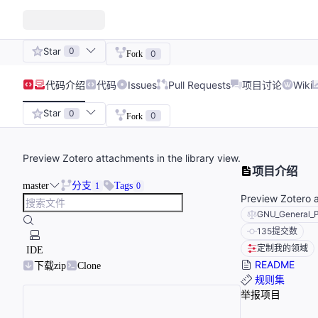
Star
0
0
Fork
代码
介绍
代码
Issues
Pull Requests
项目讨论
Wiki
Star
0
0
Fork
Preview Zotero attachments in the library view.
项目介绍
master
分支
Tags
1
0
Preview Zotero a
GNU_General_P
135
提交数
定制我的领域
IDE
README
下载zip
Clone
规则集
举报项目