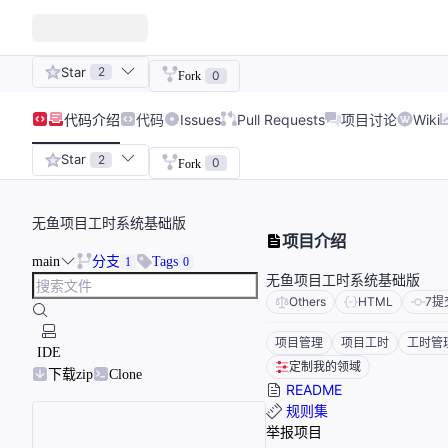
Star
2
0
Fork
代码
介绍
代码
Issues
Pull Requests
项目讨论
Wiki
Star
2
0
Fork
无鱼项目工时系统基础版
项目介绍
main
分支
Tags
1
0
无鱼项目工时系统基础版
Others
HTML
7
提
项目管理
项目工时
工时管
IDE
定制我的领域
下载zip
Clone
README
规则集
举报项目