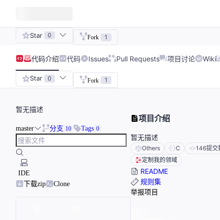
Star
0
1
Fork
代码
介绍
代码
Issues
Pull Requests
项目讨论
Wiki
Star
0
1
Fork
暂无描述
项目介绍
master
分支
Tags
10
0
暂无描述
Others
C
146
提交
定制我的领域
README
IDE
规则集
下载zip
Clone
举报项目