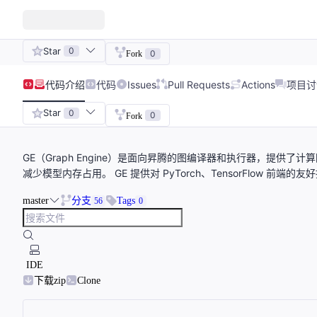
Star
0
0
Fork
代码
介绍
代码
Issues
Pull Requests
Actions
项目讨
Star
0
0
Fork
GE（Graph Engine）是面向昇腾的图编译器和执行器，提
减少模型内存占用。 GE 提供对 PyTorch、TensorFlow 前
master
分支
Tags
56
0
IDE
下载zip
Clone