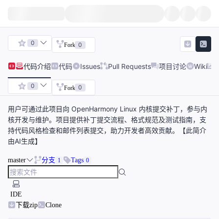
0
0
Fork
代码
介绍
代码
Issues
Pull Requests
项目讨论
Wiki
0
0
Fork
用户可通过此项目向 OpenHarmony Linux 内核提交补丁，参与内
核开发与维护。项目提供补丁提交流程、格式规范及测试指南，支
持代码风格检查和邮件列表提交，助力开发者高效贡献。【此简介
由AI生成】
master
分支
Tags
1
0
IDE
下载zip
Clone