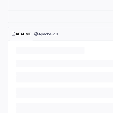
README
Apache-2.0