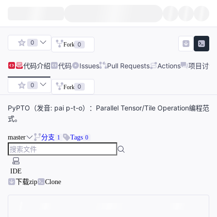
0
0
Fork
代码
介绍
代码
Issues
Pull Requests
Actions
项目讨论
0
0
Fork
PyPTO（发音: pai p-t-o）：Parallel Tensor/Tile Operation编程范
式。
master
分支
Tags
1
0
IDE
下载zip
Clone