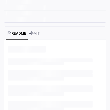
README
MIT