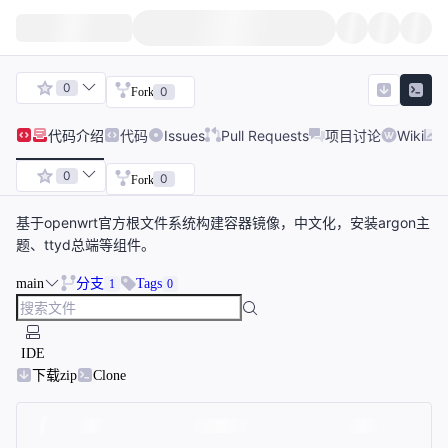
0
0
Fork
代码
介绍
代码
Issues
Pull Requests
项目讨论
Wiki
0
0
Fork
基于openwrt官方根文件系统构建容器镜像，中文化，安装argon主
题、ttyd总端等组件。
main
分支
Tags
1
0
IDE
下载zip
Clone