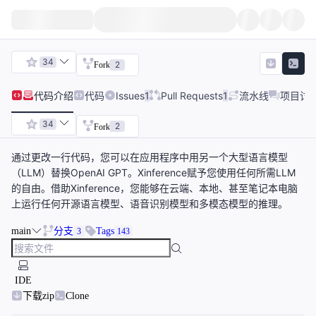
34
2
Fork
代码
介绍
代码
Issues
1
Pull Requests
1
流水线
项目讨
34
2
Fork
通过更改一行代码，您可以在应用程序中用另一个大型语言模型
（LLM）替换OpenAI GPT。Xinference赋予您使用任何所需LLM
的自由。借助Xinference，您能够在云端、本地、甚至笔记本电脑
上运行任何开源语言模型、语音识别模型和多模态模型的推理。
main
分支
Tags
3
143
IDE
下载zip
Clone