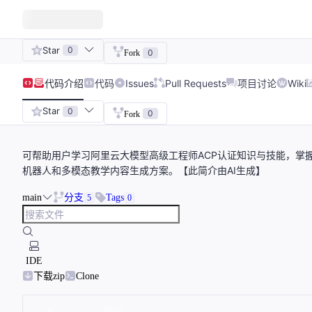
Star
0
0
Fork
代码
介绍
代码
Issues
Pull Requests
项目讨论
Wiki
Star
0
0
Fork
可帮助用户学习阿里云大模型高级工程师ACP认证知识与技能，掌
机器人和多模态教学内容生成方案。【此简介由AI生成】
main
分支
Tags
5
0
IDE
下载zip
Clone