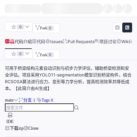
0
0
Fork
代码
介绍
代码
Issues
Pull Requests
项目讨论
Wiki
0
0
Fork
可用于桥梁结构元素自动识别与初步力学评估，辅助桥梁检测和安
全评估。项目采用YOLO11-segmentation模型识别桥梁构件，结合
RCSOSA算法进行应力、变形等力学分析，提高检测效率并降低成
本。【此简介由AI生成】
main
分支
Tags
1
0
IDE
下载zip
Clone