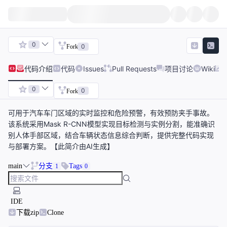
0
0
Fork
代码
介绍
代码
Issues
Pull Requests
项目讨论
Wiki
0
0
Fork
可用于汽车车门区域的实时监控和危险预警，有效预防夹手事故。
该系统采用Mask R-CNN模型实现目标检测与实例分割，能准确识
别人体手部区域，结合车辆状态信息综合判断，提供完整代码实现
与部署方案。【此简介由AI生成】
main
分支
Tags
1
0
IDE
下载zip
Clone