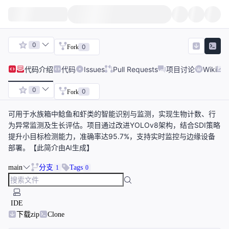
0
0
Fork
代码
介绍
代码
Issues
Pull Requests
项目讨论
Wiki
0
0
Fork
可用于水族箱中鲶鱼和虾类的智能识别与监测，实现生物计数、行
为异常监测及生长评估。项目通过改进YOLOv8架构，结合SDI策略
提升小目标检测能力，准确率达95.7%，支持实时监控与边缘设备
部署。【此简介由AI生成】
main
分支
Tags
1
0
IDE
下载zip
Clone