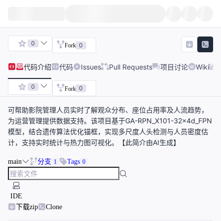
0
0
Fork
代码
介绍
代码
Issues
Pull Requests
项目讨论
Wiki
0
0
Fork
可帮助影院管理人员实时了解观众分布、座位占用率及人流趋势，
为运营管理提供数据支持。该项目基于GA-RPN_X101-32x4d_FPN
模型，结合遗传算法优化锚框，实现多尺度人头检测与人员密度估
计，支持实时统计与热力图可视化。【此简介由AI生成】
main
分支
Tags
1
0
IDE
下载zip
Clone