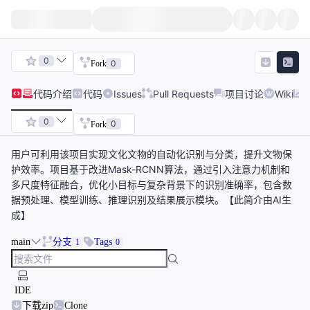
0
0
Fork
代码
介绍
代码
Issues
Pull Requests
项目讨论
Wiki
0
0
Fork
用户可利用该项目实现文化文物的自动化识别与分类，提升文物保
护效率。项目基于改进Mask-RCNN算法，通过引入注意力机制和
多尺度特征融合，优化小目标与复杂背景下的识别准确率，包含数
据预处理、模型训练、推理识别及结果展示模块。【此简介由AI生
成】
main
分支
Tags
1
0
IDE
下载zip
Clone