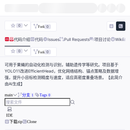
0
0
Fork
代码
介绍
代码
Issues
Pull Requests
项目讨论
Wiki
0
0
Fork
可用于果蝇的自动化检测与识别，辅助遗传学等研究。项目基于
YOLO11改进EfficientHead，优化网络结构、锚点策略及数据增
强，提升小目标检测精度与速度，适应高密度重叠场景。【此简介
由AI生成】
main
分支
Tags
1
0
IDE
下载zip
Clone