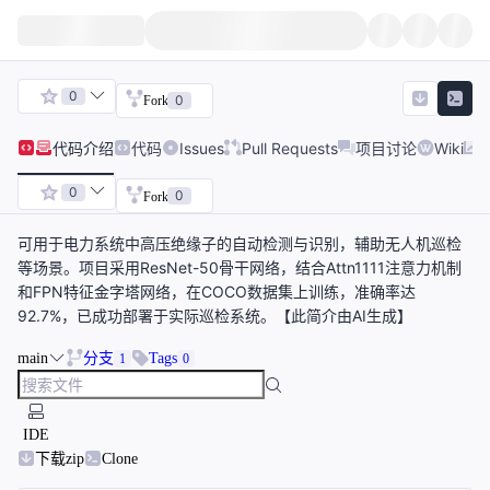
0
0
Fork
代码
介绍
代码
Issues
Pull Requests
项目讨论
Wiki
0
0
Fork
可用于电力系统中高压绝缘子的自动检测与识别，辅助无人机巡检
等场景。项目采用ResNet-50骨干网络，结合Attn1111注意力机制
和FPN特征金字塔网络，在COCO数据集上训练，准确率达
92.7%，已成功部署于实际巡检系统。【此简介由AI生成】
main
分支
Tags
1
0
IDE
下载zip
Clone