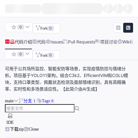
0
0
Fork
代码
介绍
代码
Issues
Pull Requests
项目讨论
Wiki
0
0
Fork
可用于公共场所监控、智能安防等场景，实现疫情防控与情绪分
析。项目基于YOLO11架构，结合C3k2、EfficientVIM和CGLU模
块，支持口罩类型、佩戴状态检测及面部情绪识别，具有高精确
率、实时性和多场景适应性。【此简介由AI生成】
main
分支
Tags
1
0
IDE
下载zip
Clone