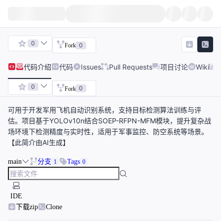
0
0
Fork
代码
介绍
代码
Issues
Pull Requests
项目讨论
Wiki
0
0
Fork
可用于开发军用飞机自动识别系统，支持目标检测算法训练与评
估。项目基于YOLOv10n结合SOEP-RFPN-MFM模块，提升复杂战
场环境下检测精度与实时性，适用于军事监控、防空系统等场景。
【此简介由AI生成】
main
分支
Tags
1
0
IDE
下载zip
Clone