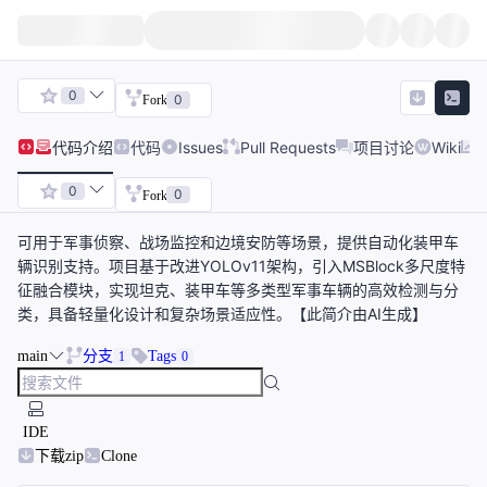
0
0
Fork
代码
介绍
代码
Issues
Pull Requests
项目讨论
Wiki
0
0
Fork
可用于军事侦察、战场监控和边境安防等场景，提供自动化装甲车
辆识别支持。项目基于改进YOLOv11架构，引入MSBlock多尺度特
征融合模块，实现坦克、装甲车等多类型军事车辆的高效检测与分
类，具备轻量化设计和复杂场景适应性。【此简介由AI生成】
main
分支
Tags
1
0
IDE
下载zip
Clone