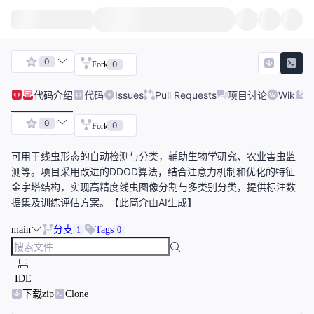
0
0
Fork
代码
介绍
代码
Issues
Pull Requests
项目讨论
Wiki
0
0
Fork
可用于线虫形态的自动检测与分类，辅助生物学研究、农业害虫监
测等。项目采用改进的DDOD算法，结合注意力机制和优化的特征
金字塔结构，实现高精度线虫图像分割与多类别分类，提供标注数
据集及训练评估方案。【此简介由AI生成】
main
分支
Tags
1
0
IDE
下载zip
Clone