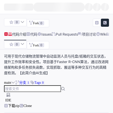
0
0
Fork
代码
介绍
代码
Issues
Pull Requests
项目讨论
Wiki
0
0
Fork
可用于现代仓储物流管理中自动监测人员与托盘/纸箱的交互状态，
提升工作效率和安全性。项目基于Faster R-CNN算法，通过改进网
络架构和多任务损失函数，实现抓取、搬运等多种交互行为的高精
度检测。【此简介由AI生成】
main
分支
Tags
1
0
IDE
下载zip
Clone