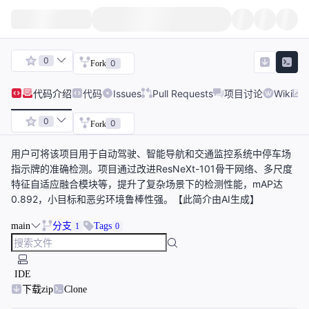
0
0
Fork
代码
介绍
代码
Issues
Pull Requests
项目讨论
Wiki
0
0
Fork
用户可将该项目用于自动驾驶、智能导航和交通监控系统中停车场
指示牌的准确检测。项目通过改进ResNeXt-101骨干网络、多尺度
特征自适应融合模块等，提升了复杂场景下的检测性能，mAP达
0.892，小目标和恶劣环境鲁棒性强。【此简介由AI生成】
main
分支
Tags
1
0
IDE
下载zip
Clone