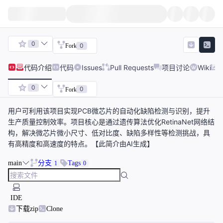
0
0
Fork
代码
介绍
代码
Issues
Pull Requests
项目讨论
Wiki
0
0
Fork
用户可利用该项目实现PCB微芯片的自动化缺陷检测与识别，提升
生产质量控制效率。项目核心是通过遗传算法优化RetinaNet网络结
构，解决微芯片微小尺寸、低对比度、缺陷多样性等检测挑战，具
有高精度和高速度的特点。【此简介由AI生成】
main
分支
Tags
1
0
IDE
下载zip
Clone