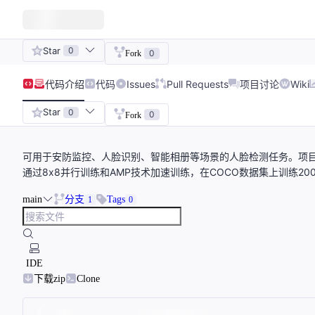
Star
0
0
Fork
代码
介绍
代码
Issues
Pull Requests
项目讨论
Wiki
Star
0
0
Fork
可用于安防监控、人脸识别、智能相册等场景的人脸检测任务。项目基于Re
通过8x8并行训练和AMP技术加速训练，在COCO数据集上训练2
main
分支
Tags
1
0
IDE
下载zip
Clone