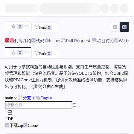
0
0
Fork
代码
介绍
代码
Issues
Pull Requests
项目讨论
Wiki
0
0
Fork
可用于冰茶饮料瓶的自动检测与识别，支持生产质量控制、零售货
架管理和智能仓储物流场景。基于改进YOLO13架构，结合C3k2模
块和RFAConv注意力机制，提供高效精准的检测功能，支持结果导
出与可视化。【此简介由AI生成】
main
分支
Tags
1
0
IDE
下载zip
Clone