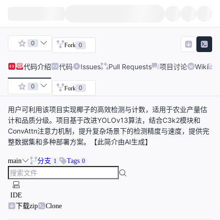
0
0
Fork
代码
介绍
代码
Issues
Pull Requests
项目讨论
Wiki
0
0
Fork
用户可利用该项目实现椰子的高效检测与计数，适用于农业产量估
计和品质分级。项目基于改进YOLOv13算法，结合C3k2模块和
ConvAttn注意力机制，提升复杂场景下的检测精度与速度，提供完
整数据集和多种部署方案。【此简介由AI生成】
main
分支
Tags
1
0
IDE
下载zip
Clone