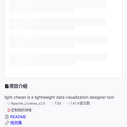
项目介绍
light chaser is a lightweight data visualization designer tool
Apache_License_v2.0
TSX
1.41 K
提交数
定制我的领域
README
规则集