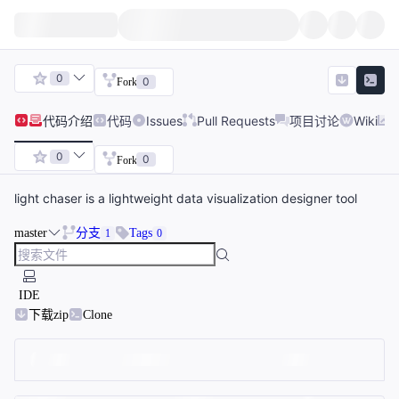
0
0
Fork
代码
介绍
代码
Issues
Pull Requests
项目讨论
Wiki
0
0
Fork
light chaser is a lightweight data visualization designer tool
master
分支
Tags
1
0
IDE
下载zip
Clone