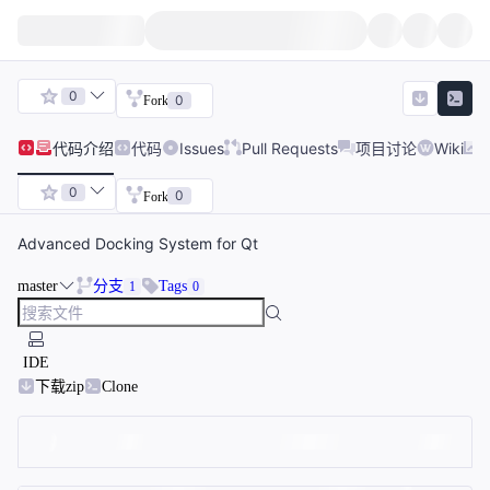
0
0
Fork
代码
介绍
代码
Issues
Pull Requests
项目讨论
Wiki
0
0
Fork
Advanced Docking System for Qt
master
分支
Tags
1
0
IDE
下载zip
Clone