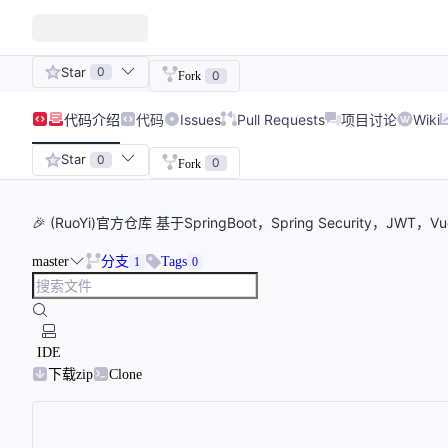
Star
0
0
Fork
代码
介绍
代码
Issues
Pull Requests
项目讨论
Wiki
Star
0
0
Fork
🎉 (RuoYi)官方仓库 基于SpringBoot，Spring Security，JWT
master
分支
Tags
1
0
IDE
下载zip
Clone