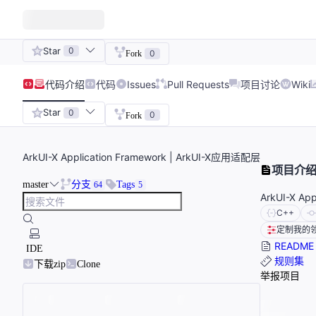
Star
0
0
Fork
代码
介绍
代码
Issues
Pull Requests
项目讨论
Wiki
Star
0
0
Fork
ArkUI-X Application Framework | ArkUI-X应用适配层
项目介
master
分支
Tags
64
5
ArkUI-X Ap
C++
定制我的
README
IDE
规则集
下载zip
Clone
举报项目