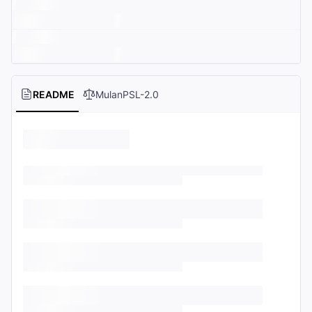
README
MulanPSL-2.0