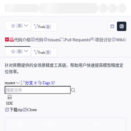
0
0
Fork
代码
介绍
代码
Issues
Pull Requests
项目讨论
Wiki
0
0
Fork
针对昇腾提供的全场景精度工具链，帮助用户快速提高模型精度定
位效率。
master
分支
Tags
9
57
IDE
下载zip
Clone