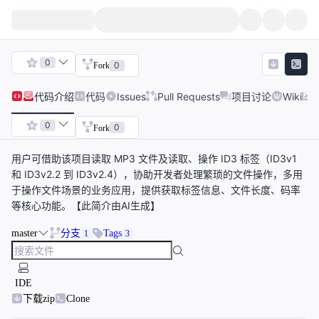
0
0
Fork
代码
介绍
代码
Issues
Pull Requests
项目讨论
Wiki
0
0
Fork
用户可借助该项目读取 MP3 文件及读取、操作 ID3 标签（ID3v1
和 ID3v2.2 到 ID3v2.4），协助开发者处理繁琐的文件操作，多用
于操作文件场景的业务应用，提供获取标签信息、文件长度、码率
等核心功能。【此简介由AI生成】
master
分支
Tags
1
3
IDE
下载zip
Clone