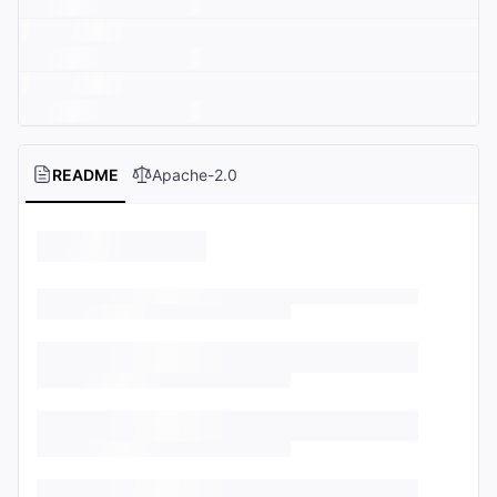
README
Apache-2.0