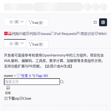
0
0
Fork
代码
介绍
代码
Issues
Pull Requests
项目讨论
Wiki
0
0
Fork
开发者可直接参考和使用OpenHarmony中的三方组件，项目包含
XML解析、编解码、工具库、数学计算、加解密等多类组件示例，
支持功能扩展与PR贡献。【此简介由AI生成】
master
分支
Tags
6
303
IDE
下载zip
Clone